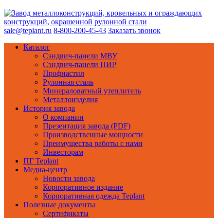
sale@teplant.ru
8-800-200-45-43
Заказать звонок
Каталог
Сэндвич-панели МВУ
Сэндвич-панели ПИР
Профнастил
Рулонная сталь
Минераловатный утеплитель
Металлоизделия
История завода
О компании
Презентация завода (PDF)
Производственные мощности
Преимущества работы с нами
Инвесторам
ПГ Teplant
Медиа-центр
Новости завода
Корпоративное издание
Корпоративная одежда Teplant
Полезные документы
Сертификаты