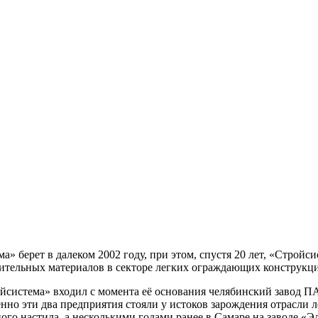
» берет в далеком 2002 году, при этом, спустя 20 лет, «Строй
оительных материалов в секторе легких ограждающих конструкц
система» входил с момента её основания челябинский завод П
но эти два предприятия стояли у истоков зарождения отрасли 
ого настила, а несколькими годами ранее в Самаре на заводе