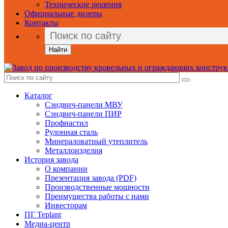
Технические решения
Официальные дилеры
Контакты
Найти
Каталог
Сэндвич-панели МВУ
Сэндвич-панели ПИР
Профнастил
Рулонная сталь
Минераловатный утеплитель
Металлоизделия
История завода
О компании
Презентация завода (PDF)
Производственные мощности
Преимущества работы с нами
Инвесторам
ПГ Teplant
Медиа-центр