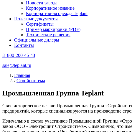
Новости завода
Корпоративное издание
Корпоративная одежда Teplant
Полезные документы
Сертификаты
Пример маркировки (PDF)
Технические решения
Официальные дилеры
Контакты
8–800-200-45-43
sale@teplant.ru
Главная
/
Стройсистема
Промышленная Группа Teplant
Свое историческое начало Промышленная Группа «Стройсистема
предприятий, которые специализируются на производстве стр
Изначально в состав участников Промышленной Группы «Строй
завод ООО «Электрощит-Стройсистема». Символично, что имен
был введен в эксплуатацию Челябинский завод профилированн