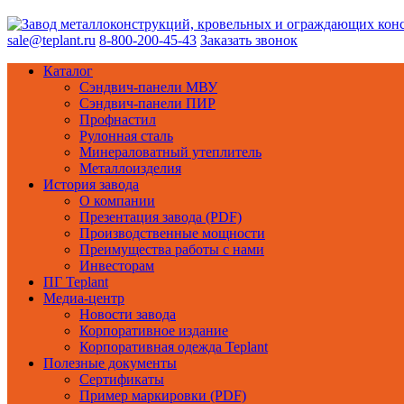
sale@teplant.ru
8-800-200-45-43
Заказать звонок
Каталог
Сэндвич-панели МВУ
Сэндвич-панели ПИР
Профнастил
Рулонная сталь
Минераловатный утеплитель
Металлоизделия
История завода
О компании
Презентация завода (PDF)
Производственные мощности
Преимущества работы с нами
Инвесторам
ПГ Teplant
Медиа-центр
Новости завода
Корпоративное издание
Корпоративная одежда Teplant
Полезные документы
Сертификаты
Пример маркировки (PDF)