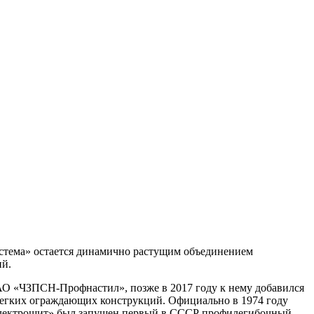
система» остается динамично растущим объединением
ий.
АО «ЧЗПСН-Профнастил», позже в 2017 году к нему добавился
легких ограждающих конструкций. Официально в 1974 году
 «Электрощит» был запущен первый в СССР профилегибочный