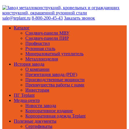
sale@teplant.ru
8-800-200-45-43
Заказать звонок
Каталог
Сэндвич-панели МВУ
Сэндвич-панели ПИР
Профнастил
Рулонная сталь
Минераловатный утеплитель
Металлоизделия
История завода
О компании
Презентация завода (PDF)
Производственные мощности
Преимущества работы с нами
Инвесторам
ПГ Teplant
Медиа-центр
Новости завода
Корпоративное издание
Корпоративная одежда Teplant
Полезные документы
Сертификаты