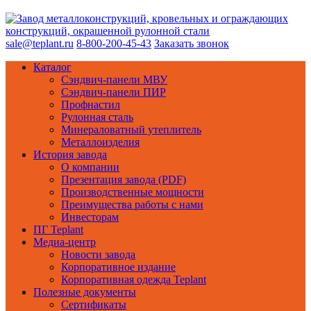
sale@teplant.ru
8-800-200-45-43
Заказать звонок
Каталог
Сэндвич-панели МВУ
Сэндвич-панели ПИР
Профнастил
Рулонная сталь
Минераловатный утеплитель
Металлоизделия
История завода
О компании
Презентация завода (PDF)
Производственные мощности
Преимущества работы с нами
Инвесторам
ПГ Teplant
Медиа-центр
Новости завода
Корпоративное издание
Корпоративная одежда Teplant
Полезные документы
Сертификаты