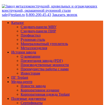
sale@teplant.ru
8-800-200-45-43
Заказать звонок
Каталог
Сэндвич-панели МВУ
Сэндвич-панели ПИР
Профнастил
Рулонная сталь
Минераловатный утеплитель
Металлоизделия
История завода
О компании
Презентация завода (PDF)
Производственные мощности
Преимущества работы с нами
Инвесторам
ПГ Teplant
Медиа-центр
Новости завода
Корпоративное издание
Корпоративная одежда Teplant
Полезные документы
Сертификаты