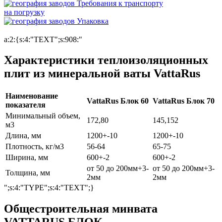
Требования к транспорту
на погрузку
Упаковка
a:2:{s:4:"TEXT";s:908:"
Характеристики теплоизоляционных
плит из минеральной ваты VattaRus
Наименование
VattaRus Блок 60
VattaRus Блок 70
показателя
Минимальный объем,
172,80
145,152
м3
Длина, мм
1200+-10
1200+-10
Плотность, кг/м3
56-64
65-75
Ширина, мм
600+-2
600+-2
от 50 до 200мм+3-
от 50 до 200мм+3-
Толщина, мм
2мм
2мм
";s:4:"TYPE";s:4:"TEXT";}
Общестроительная минвата