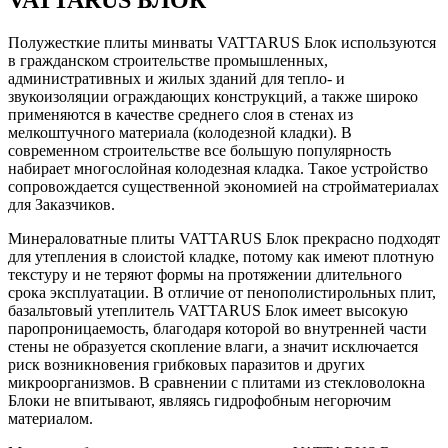
VATTARUS БЛОК
Полужесткие плиты минваты VATTARUS Блок используются
в гражданском строительстве промышленных,
административных и жилых зданий для тепло- и
звукоизоляции ограждающих конструкций, а также широко
применяются в качестве среднего слоя в стенах из
мелкоштучного материала (колодезной кладки). В
современном строительстве все большую популярность
набирает многослойная колодезная кладка. Такое устройство
сопровождается существенной экономией на стройматериалах
для Заказчиков.
Минераловатные плиты VATTARUS Блок прекрасно подходят
для утепления в слоистой кладке, потому как имеют плотную
текстуру и не теряют формы на протяжении длительного
срока эксплуатации. В отличие от пенополистирольных плит,
базальтовый утеплитель VATTARUS Блок имеет высокую
паропроницаемость, благодаря которой во внутренней части
стены не образуется скопление влаги, а значит исключается
риск возникновения грибковых паразитов и других
микроорганизмов. В сравнении с плитами из стекловолокна
Блоки не впитывают, являясь гидрофобным негорючим
материалом.