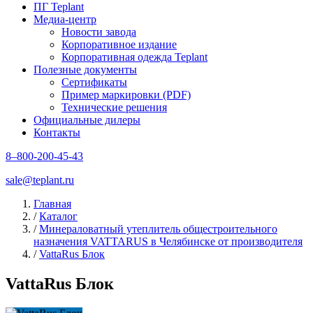
ПГ Teplant
Медиа-центр
Новости завода
Корпоративное издание
Корпоративная одежда Teplant
Полезные документы
Сертификаты
Пример маркировки (PDF)
Технические решения
Официальные дилеры
Контакты
8–800-200-45-43
sale@teplant.ru
Главная
/
Каталог
/
Минераловатный утеплитель общестроительного
назначения VATTARUS в Челябинске от производителя
/
VattaRus Блок
VattaRus Блок