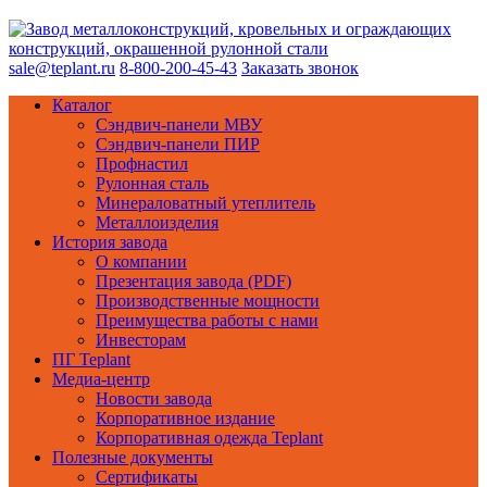
sale@teplant.ru
8-800-200-45-43
Заказать звонок
Каталог
Сэндвич-панели МВУ
Сэндвич-панели ПИР
Профнастил
Рулонная сталь
Минераловатный утеплитель
Металлоизделия
История завода
О компании
Презентация завода (PDF)
Производственные мощности
Преимущества работы с нами
Инвесторам
ПГ Teplant
Медиа-центр
Новости завода
Корпоративное издание
Корпоративная одежда Teplant
Полезные документы
Сертификаты