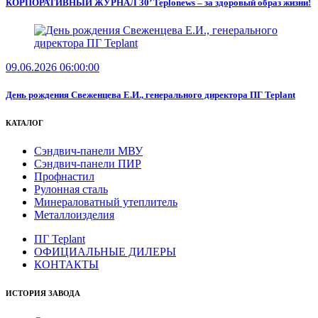
КОРПОРАТИВНЫЙ ЖУРНАЛ 30’ Teplonews – за здоровый образ жизни!
09.06.2026 06:00:00
День рождения Свеженцева Е.И., генерального директора ПГ Teplant
КАТАЛОГ
Сэндвич-панели МВУ
Сэндвич-панели ПИР
Профнастил
Рулонная сталь
Минераловатный утеплитель
Металлоизделия
ПГ Teplant
ОФИЦИАЛЬНЫЕ ДИЛЕРЫ
КОНТАКТЫ
ИСТОРИЯ ЗАВОДА