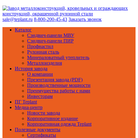
sale@teplant.ru
8-800-200-45-43
Заказать звонок
Каталог
Сэндвич-панели МВУ
Сэндвич-панели ПИР
Профнастил
Рулонная сталь
Минераловатный утеплитель
Металлоизделия
История завода
О компании
Презентация завода (PDF)
Производственные мощности
Преимущества работы с нами
Инвесторам
ПГ Teplant
Медиа-центр
Новости завода
Корпоративное издание
Корпоративная одежда Teplant
Полезные документы
Сертификаты