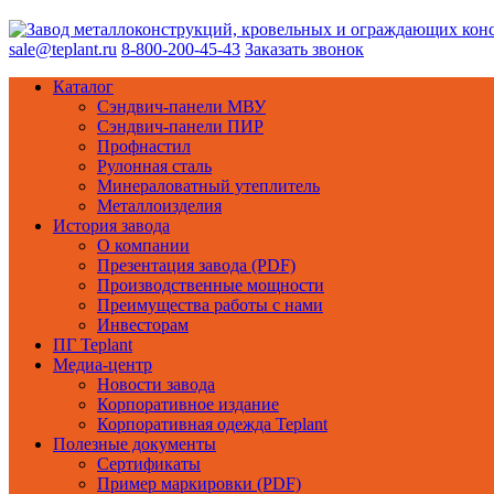
sale@teplant.ru
8-800-200-45-43
Заказать звонок
Каталог
Сэндвич-панели МВУ
Сэндвич-панели ПИР
Профнастил
Рулонная сталь
Минераловатный утеплитель
Металлоизделия
История завода
О компании
Презентация завода (PDF)
Производственные мощности
Преимущества работы с нами
Инвесторам
ПГ Teplant
Медиа-центр
Новости завода
Корпоративное издание
Корпоративная одежда Teplant
Полезные документы
Сертификаты
Пример маркировки (PDF)