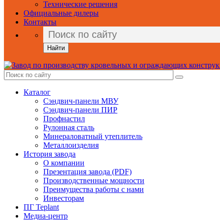
Технические решения
Официальные дилеры
Контакты
Найти
Каталог
Сэндвич-панели МВУ
Сэндвич-панели ПИР
Профнастил
Рулонная сталь
Минераловатный утеплитель
Металлоизделия
История завода
О компании
Презентация завода (PDF)
Производственные мощности
Преимущества работы с нами
Инвесторам
ПГ Teplant
Медиа-центр