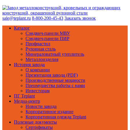
sale@teplant.ru
8-800-200-45-43
Заказать звонок
Каталог
Сэндвич-панели МВУ
Сэндвич-панели ПИР
Профнастил
Рулонная сталь
Минераловатный утеплитель
Металлоизделия
История завода
О компании
Презентация завода (PDF)
Производственные мощности
Преимущества работы с нами
Инвесторам
ПГ Teplant
Медиа-центр
Новости завода
Корпоративное издание
Корпоративная одежда Teplant
Полезные документы
Сертификаты