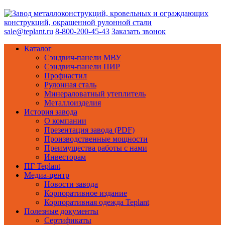
sale@teplant.ru
8-800-200-45-43
Заказать звонок
Каталог
Сэндвич-панели МВУ
Сэндвич-панели ПИР
Профнастил
Рулонная сталь
Минераловатный утеплитель
Металлоизделия
История завода
О компании
Презентация завода (PDF)
Производственные мощности
Преимущества работы с нами
Инвесторам
ПГ Teplant
Медиа-центр
Новости завода
Корпоративное издание
Корпоративная одежда Teplant
Полезные документы
Сертификаты