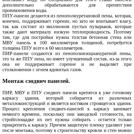
дополнительно обрабатываются для препятствия
проникновения воды.
ППУ-панели делаются из пенополиуретановой пены, которая,
конечно, поддерживает горение, но зато не впитывает влагу,
так как состоит из миллионов пустых пузырьков, которые
также дают материалу низкую теплопроводность. Поэтому
там, где для постройки нужна толстая бетонная стена или
МВУ панель в 100 миллиметров толщиной, потребуется
толщина ППУ всего в 60 миллиметров.
ПИР-панели создаются из пенополиизоциануратной пены,
это та же ППУ пена, но имеет улучшенный состав, из-за этого
она не поддерживает горение и не выделяет при
столкновении с огнем ядовитых газов.
Монтаж сэндвич панелей.
ПИР, МВУ и ППУ сэндвич панели крепятся к уже готовому
каркасу здания, который собирается из различных
металлоконструкций и является костяком строящегося здания.
Процесс крепления сэндвич-панелей к каркасу занимает
немного времени, поскольку они заводской готовности, на
стройплощадке их нет нужны собирать - остается только
прикрепить к каркасу. Причем защитную пленку удаляют уже
после монтажа, поэтому к строительству кровли и стен можно