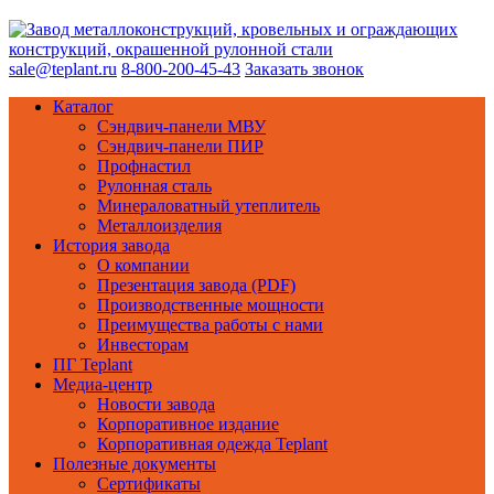
sale@teplant.ru
8-800-200-45-43
Заказать звонок
Каталог
Сэндвич-панели МВУ
Сэндвич-панели ПИР
Профнастил
Рулонная сталь
Минераловатный утеплитель
Металлоизделия
История завода
О компании
Презентация завода (PDF)
Производственные мощности
Преимущества работы с нами
Инвесторам
ПГ Teplant
Медиа-центр
Новости завода
Корпоративное издание
Корпоративная одежда Teplant
Полезные документы
Сертификаты