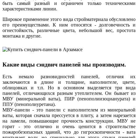
быть самый разный и ограничен только техническими
характеристиками линии.
Широкое применение этого вида стройматериала обусловлено
его преимуществами. К ним относятся - долговечность и
огнестойкость, различные цвета, небольшой вес, простота
монтажа и другие.
Какие виды сэндвич панелей мы производим.
Есть немало разновидностей панелей, отличия их
заключаются в длине и толщине, наполнителе, цвете,
облицовках и т.п. Но в основном выделяется три вида
панелей, отличающихся разным утеплителем. Он бывает из
МВУ (минеральной ваты), ПИР (пенополиизоцианурата) и
ППУ (пенополиуретана).
МВУ-панели - это панели с наполнителем из минеральной
ваты, которая сначала прессуется в плиту, а затем нарезается
на ламели, повышающие прочность конструкции. МВУ не
горит - это отлично и очень ценится в строительстве
пожаробезопасных зданий, что до гигроскопичности - вата
впитывает воду, но специально для этого стыки панелей