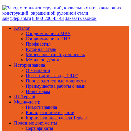
sale@teplant.ru
8-800-200-45-43
Заказать звонок
Каталог
Сэндвич-панели МВУ
Сэндвич-панели ПИР
Профнастил
Рулонная сталь
Минераловатный утеплитель
Металлоизделия
История завода
О компании
Презентация завода (PDF)
Производственные мощности
Преимущества работы с нами
Инвесторам
ПГ Teplant
Медиа-центр
Новости завода
Корпоративное издание
Корпоративная одежда Teplant
Полезные документы
Сертификаты