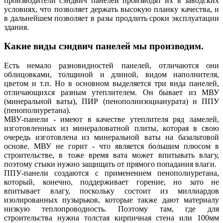
производители сэндвич панелей производят их в заводских
условиях, что позволяет держать высокую планку качества, и
в дальнейшем позволяет в разы продлить сроки эксплуатации
здания.
Какие виды сэндвич панелей мы производим.
Есть немало разновидностей панелей, отличаются они
облицовками, толщиной и длиной, видом наполнителя,
цветом и т.п. Но в основном выделяется три вида панелей,
отличающихся разным утеплителем. Он бывает из МВУ
(минеральной ваты), ПИР (пенополиизоцианурата) и ППУ
(пенополиуретана).
МВУ-панели - имеют в качестве утеплителя ряд ламелей,
изготовленных из минераловатной плиты, которая в свою
очередь изготовлена из минеральной ваты на базальтовой
основе. МВУ не горит - что является большим плюсом в
строительстве, в тоже время вата может впитывать влагу,
поэтому стыки нужно защищать от прямого попадания влаги.
ППУ-панели создаются с применением пенополиуретана,
который, конечно, поддерживает горение, но зато не
впитывает влагу, поскольку состоит из миллиардов
изолированных пузырьков, которые также дают материалу
низкую теплопроводность. Поэтому там, где для
строительства нужна толстая кирпичная стена или 100мм