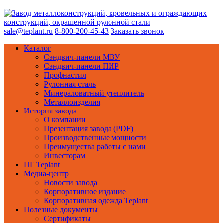
sale@teplant.ru
8-800-200-45-43
Заказать звонок
Каталог
Сэндвич-панели МВУ
Сэндвич-панели ПИР
Профнастил
Рулонная сталь
Минераловатный утеплитель
Металлоизделия
История завода
О компании
Презентация завода (PDF)
Производственные мощности
Преимущества работы с нами
Инвесторам
ПГ Teplant
Медиа-центр
Новости завода
Корпоративное издание
Корпоративная одежда Teplant
Полезные документы
Сертификаты