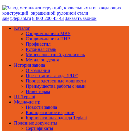
sale@teplant.ru
8-800-200-45-43
Заказать звонок
Каталог
Сэндвич-панели МВУ
Сэндвич-панели ПИР
Профнастил
Рулонная сталь
Минераловатный утеплитель
Металлоизделия
История завода
О компании
Презентация завода (PDF)
Производственные мощности
Преимущества работы с нами
Инвесторам
ПГ Teplant
Медиа-центр
Новости завода
Корпоративное издание
Корпоративная одежда Teplant
Полезные документы
Сертификаты