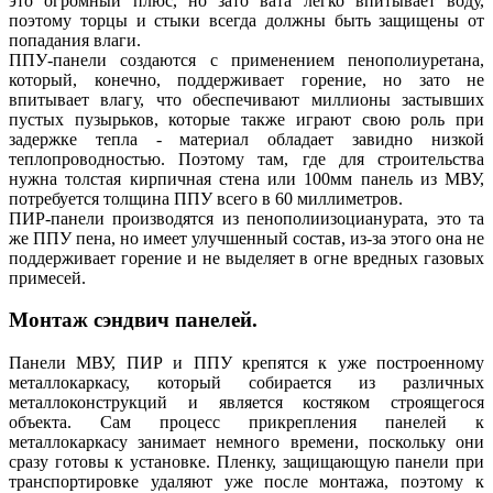
это огромный плюс, но зато вата легко впитывает воду,
поэтому торцы и стыки всегда должны быть защищены от
попадания влаги.
ППУ-панели создаются с применением пенополиуретана,
который, конечно, поддерживает горение, но зато не
впитывает влагу, что обеспечивают миллионы застывших
пустых пузырьков, которые также играют свою роль при
задержке тепла - материал обладает завидно низкой
теплопроводностью. Поэтому там, где для строительства
нужна толстая кирпичная стена или 100мм панель из МВУ,
потребуется толщина ППУ всего в 60 миллиметров.
ПИР-панели производятся из пенополиизоцианурата, это та
же ППУ пена, но имеет улучшенный состав, из-за этого она не
поддерживает горение и не выделяет в огне вредных газовых
примесей.
Монтаж сэндвич панелей.
Панели МВУ, ПИР и ППУ крепятся к уже построенному
металлокаркасу, который собирается из различных
металлоконструкций и является костяком строящегося
объекта. Сам процесс прикрепления панелей к
металлокаркасу занимает немного времени, поскольку они
сразу готовы к установке. Пленку, защищающую панели при
транспортировке удаляют уже после монтажа, поэтому к