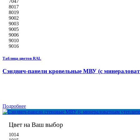
7047
8017
8019
9002
9003
9005
9006
9010
9016
Таблица цветов RAL
Сэндвич-панели кровельные МВУ (с минераловат
Подробнее
Цвет на Ваш выбор
1014