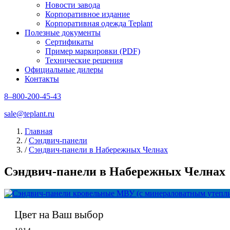
Новости завода
Корпоративное издание
Корпоративная одежда Teplant
Полезные документы
Сертификаты
Пример маркировки (PDF)
Технические решения
Официальные дилеры
Контакты
8–800-200-45-43
sale@teplant.ru
Главная
/
Сэндвич-панели
/
Сэндвич-панели в Набережных Челнах
Сэндвич-панели в Набережных Челнах
Цвет на Ваш выбор