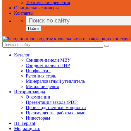
Технические решения
Официальные дилеры
Контакты
Найти
Каталог
Сэндвич-панели МВУ
Сэндвич-панели ПИР
Профнастил
Рулонная сталь
Минераловатный утеплитель
Металлоизделия
История завода
О компании
Презентация завода (PDF)
Производственные мощности
Преимущества работы с нами
Инвесторам
ПГ Teplant
Медиа-центр