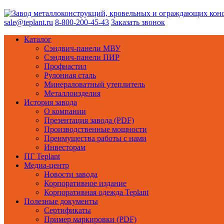
sale@teplant.ru
8-800-200-45-43
Заказать звонок
Каталог
Сэндвич-панели МВУ
Сэндвич-панели ПИР
Профнастил
Рулонная сталь
Минераловатный утеплитель
Металлоизделия
История завода
О компании
Презентация завода (PDF)
Производственные мощности
Преимущества работы с нами
Инвесторам
ПГ Teplant
Медиа-центр
Новости завода
Корпоративное издание
Корпоративная одежда Teplant
Полезные документы
Сертификаты
Пример маркировки (PDF)