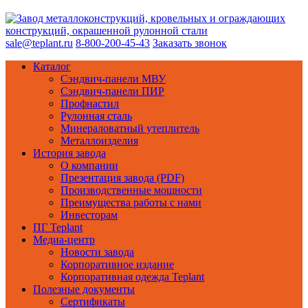
sale@teplant.ru
8-800-200-45-43
Заказать звонок
Каталог
Сэндвич-панели МВУ
Сэндвич-панели ПИР
Профнастил
Рулонная сталь
Минераловатный утеплитель
Металлоизделия
История завода
О компании
Презентация завода (PDF)
Производственные мощности
Преимущества работы с нами
Инвесторам
ПГ Teplant
Медиа-центр
Новости завода
Корпоративное издание
Корпоративная одежда Teplant
Полезные документы
Сертификаты