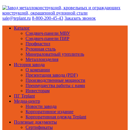
sale@teplant.ru
8-800-200-45-43
Заказать звонок
Каталог
Сэндвич-панели МВУ
Сэндвич-панели ПИР
Профнастил
Рулонная сталь
Минераловатный утеплитель
Металлоизделия
История завода
О компании
Презентация завода (PDF)
Производственные мощности
Преимущества работы с нами
Инвесторам
ПГ Teplant
Медиа-центр
Новости завода
Корпоративное издание
Корпоративная одежда Teplant
Полезные документы
Сертификаты