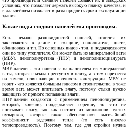
что производители сэндвич панелей создают их в заводских
условиях, что позволяет держать высокую планку качества, и
в дальнейшем позволяет в разы продлить сроки эксплуатации
здания.
Какие виды сэндвич панелей мы производим.
Есть немало разновидностей панелей, отличия их
заключаются в длине и толщине, наполнителе, цвете,
облицовках и т.п. Но основных видов - три, и подразделяются
они по типу утеплителя. Он может быть из минеральной ваты
(МВУ), пенополиуретана (ППУ) и пенополиизоцианурата
(ПИР).
МВУ-панели - это панели с наполнителем из минеральной
ваты, которая сначала прессуется в плиту, а затем нарезается
на ламели, повышающие прочность конструкции. МВУ не
горит - что является большим плюсом в строительстве, в тоже
время вата может впитывать влагу, поэтому стыки нужно
защищать от прямого попадания влаги.
ППУ-панели создаются с применением пенополиуретана,
который, конечно, поддерживает горение, но зато не
впитывает влагу, так как состоит из миллионов пустых
пузырьков, которые также обеспечивают высочайший
коэффициент задержки тепла (то есть низкую
теплопроводность). Поэтому там, где для стройки нужна