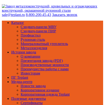
sale@teplant.ru
8-800-200-45-43
Заказать звонок
Каталог
Сэндвич-панели МВУ
Сэндвич-панели ПИР
Профнастил
Рулонная сталь
Минераловатный утеплитель
Металлоизделия
История завода
О компании
Презентация завода (PDF)
Производственные мощности
Преимущества работы с нами
Инвесторам
ПГ Teplant
Медиа-центр
Новости завода
Корпоративное издание
Корпоративная одежда Teplant
Полезные документы
Сертификаты