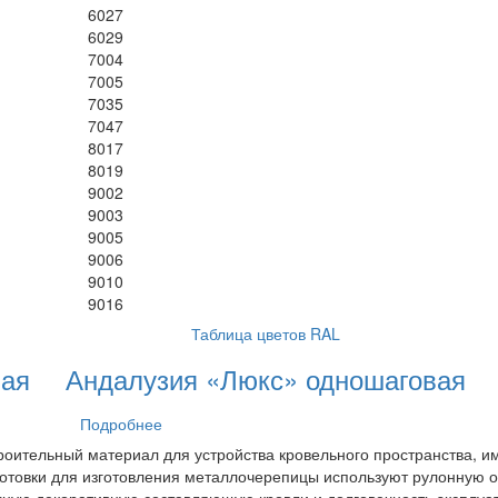
6027
6029
7004
7005
7035
7047
8017
8019
9002
9003
9005
9006
9010
9016
Таблица цветов RAL
вая
Андалузия «Люкс» одношаговая
Подробнее
роительный материал для устройства кровельного пространства,
готовки для изготовления металлочерепицы используют рулонную о
чную декоративную составляющую кровли и долговечность эксплуат