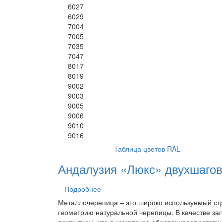
6027
6029
7004
7005
7035
7047
8017
8019
9002
9003
9005
9006
9010
9016
Таблица цветов RAL
Андалузия «Люкс» двухшаго
Подробнее
Металлочерепица – это широко используемый ст
геометрию натуральной черепицы. В качестве за
покрытием, что в комплексе обеспечивает эстети