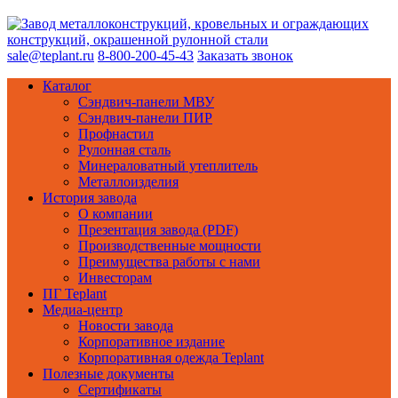
sale@teplant.ru
8-800-200-45-43
Заказать звонок
Каталог
Сэндвич-панели МВУ
Сэндвич-панели ПИР
Профнастил
Рулонная сталь
Минераловатный утеплитель
Металлоизделия
История завода
О компании
Презентация завода (PDF)
Производственные мощности
Преимущества работы с нами
Инвесторам
ПГ Teplant
Медиа-центр
Новости завода
Корпоративное издание
Корпоративная одежда Teplant
Полезные документы
Сертификаты