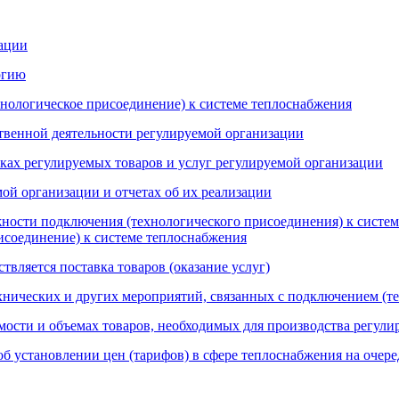
ации
ргию
хнологическое присоединение) к системе теплоснабжения
твенной деятельности регулируемой организации
ках регулируемых товаров и услуг регулируемой организации
й организации и отчетах об их реализации
ности подключения (технологического присоединения) к системе
исоединение) к системе теплоснабжения
твляется поставка товаров (оказание услуг)
хнических и других мероприятий, связанных с подключением (т
ости и объемах товаров, необходимых для производства регулир
б установлении цен (тарифов) в сфере теплоснабжения на очер