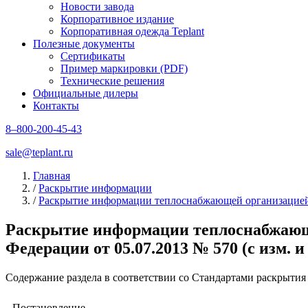
Новости завода
Корпоративное издание
Корпоративная одежда Teplant
Полезные документы
Сертификаты
Пример маркировки (PDF)
Технические решения
Официальные дилеры
Контакты
8–800-200-45-43
sale@teplant.ru
Главная
/
Раскрытие информации
/
Раскрытие информации теплоснабжающей организацие
Раскрытие информации теплоснабжающе
Федерации от 05.07.2013 № 570 (с изм. и д
Содержание раздела в соответствии со Стандартами раскрыти
Постановление