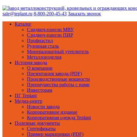
sale@teplant.ru
8-800-200-45-43
Заказать звонок
Каталог
Сэндвич-панели МВУ
Сэндвич-панели ПИР
Профнастил
Рулонная сталь
Минераловатный утеплитель
Металлоизделия
История завода
О компании
Презентация завода (PDF)
Производственные мощности
Преимущества работы с нами
Инвесторам
ПГ Teplant
Медиа-центр
Новости завода
Корпоративное издание
Корпоративная одежда Teplant
Полезные документы
Сертификаты
Пример маркировки (PDF)