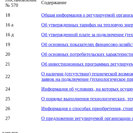
Содержание
№ 570
18
Общая информация о регулируемой организ
16 а
Об утвержденных тарифах на тепловую эне
16 д
Об утвержденной плате за подключение (те
19
Об основных показателях финансово-хозяйс
20
Об основных потребительских характеристи
21
Об инвестиционных программах регулируемо
О наличии (отсутствии) технической возмож
22
заявок на подключение (технологическое пр
24
Информация об условиях, на которых осущес
25
О порядке выполнения технологических, те
26
Информация о способах приобретения, стоим
27
О предложении регулируемой организации о