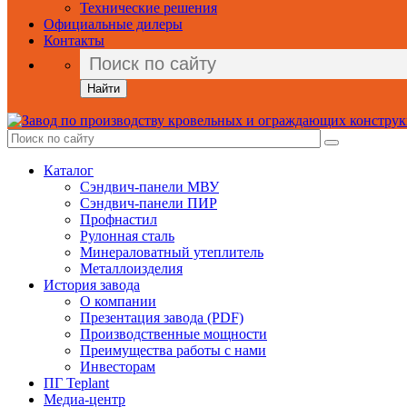
Технические решения
Официальные дилеры
Контакты
Найти
Каталог
Сэндвич-панели МВУ
Сэндвич-панели ПИР
Профнастил
Рулонная сталь
Минераловатный утеплитель
Металлоизделия
История завода
О компании
Презентация завода (PDF)
Производственные мощности
Преимущества работы с нами
Инвесторам
ПГ Teplant
Медиа-центр