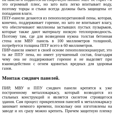
это огромный плюс, но зато вата легко впитывает воду,
поэтому торцы и стыки всегда должны быть защищены от
попадания влаги.
ППУ-панели делаются из пенополиуретановой пены, которая,
конечно, поддерживает горение, но зато не впитывает влагу,
что обеспечивают миллионы застывших пустых пузырьков,
которые также дают материалу низкую теплопроводность.
Поэтому там, где для возведения нужна толстая бетонная
стена или МВУ панель в 100 миллиметров толщиной,
потребуется толщина ППУ всего в 60 миллиметров.
ПИР-панели имеют в своей основе пенополиизоцианурат, это
та же ППУ пена, но имеет улучшенный состав, благодаря
чему она не поддерживает горение и не выделяет при
взаимодействии с огнем ядовитых вредных для здоровья
газов.
Монтаж сэндвич панелей.
ПИР, МВУ и ППУ сэндвич панели крепятся к уже
построенному металлокаркасу, который возводится из
стальных конструкций и является скелетом строящегося
здания. Сам процесс прикрепления панелей к металлокаркасу
занимает немного времени, поскольку они изготовлены на
заводе и их сразу можно крепить. Причем защитную пленку