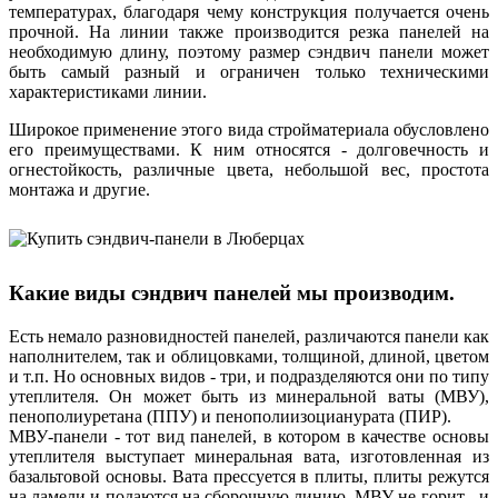
температурах, благодаря чему конструкция получается очень
прочной. На линии также производится резка панелей на
необходимую длину, поэтому размер сэндвич панели может
быть самый разный и ограничен только техническими
характеристиками линии.
Широкое применение этого вида стройматериала обусловлено
его преимуществами. К ним относятся - долговечность и
огнестойкость, различные цвета, небольшой вес, простота
монтажа и другие.
Какие виды сэндвич панелей мы производим.
Есть немало разновидностей панелей, различаются панели как
наполнителем, так и облицовками, толщиной, длиной, цветом
и т.п. Но основных видов - три, и подразделяются они по типу
утеплителя. Он может быть из минеральной ваты (МВУ),
пенополиуретана (ППУ) и пенополиизоцианурата (ПИР).
МВУ-панели - тот вид панелей, в котором в качестве основы
утеплителя выступает минеральная вата, изготовленная из
базальтовой основы. Вата прессуется в плиты, плиты режутся
на ламели и подаются на сборочную линию. МВУ не горит - и