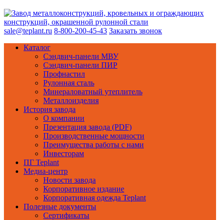
sale@teplant.ru
8-800-200-45-43
Заказать звонок
Каталог
Сэндвич-панели МВУ
Сэндвич-панели ПИР
Профнастил
Рулонная сталь
Минераловатный утеплитель
Металлоизделия
История завода
О компании
Презентация завода (PDF)
Производственные мощности
Преимущества работы с нами
Инвесторам
ПГ Teplant
Медиа-центр
Новости завода
Корпоративное издание
Корпоративная одежда Teplant
Полезные документы
Сертификаты