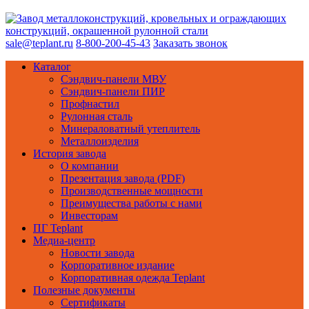
sale@teplant.ru
8-800-200-45-43
Заказать звонок
Каталог
Сэндвич-панели МВУ
Сэндвич-панели ПИР
Профнастил
Рулонная сталь
Минераловатный утеплитель
Металлоизделия
История завода
О компании
Презентация завода (PDF)
Производственные мощности
Преимущества работы с нами
Инвесторам
ПГ Teplant
Медиа-центр
Новости завода
Корпоративное издание
Корпоративная одежда Teplant
Полезные документы
Сертификаты