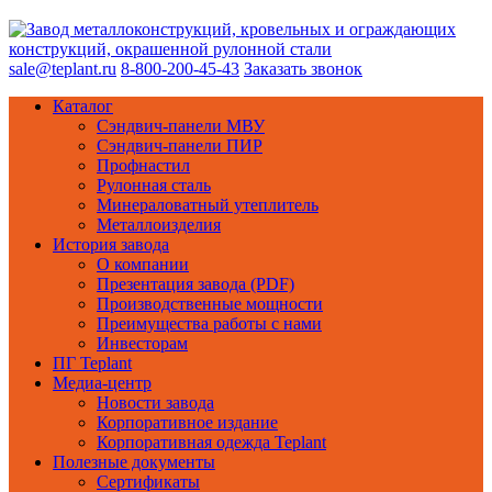
sale@teplant.ru
8-800-200-45-43
Заказать звонок
Каталог
Сэндвич-панели МВУ
Сэндвич-панели ПИР
Профнастил
Рулонная сталь
Минераловатный утеплитель
Металлоизделия
История завода
О компании
Презентация завода (PDF)
Производственные мощности
Преимущества работы с нами
Инвесторам
ПГ Teplant
Медиа-центр
Новости завода
Корпоративное издание
Корпоративная одежда Teplant
Полезные документы
Сертификаты