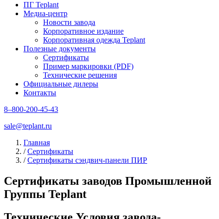
ПГ Teplant
Медиа-центр
Новости завода
Корпоративное издание
Корпоративная одежда Teplant
Полезные документы
Сертификаты
Пример маркировки (PDF)
Технические решения
Официальные дилеры
Контакты
8–800-200-45-43
sale@teplant.ru
Главная
/
Сертификаты
/
Сертификаты сэндвич-панели ПИР
Сертификаты заводов Промышленной
Группы Teplant
Технические Условия завода-