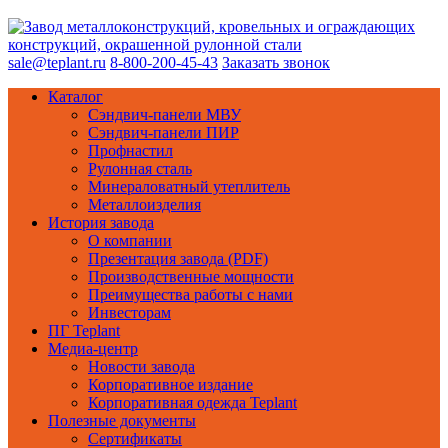
sale@teplant.ru
8-800-200-45-43
Заказать звонок
Каталог
Сэндвич-панели МВУ
Сэндвич-панели ПИР
Профнастил
Рулонная сталь
Минераловатный утеплитель
Металлоизделия
История завода
О компании
Презентация завода (PDF)
Производственные мощности
Преимущества работы с нами
Инвесторам
ПГ Teplant
Медиа-центр
Новости завода
Корпоративное издание
Корпоративная одежда Teplant
Полезные документы
Сертификаты