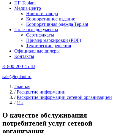
ПГ Teplant
Медиа-центр
Новости завода
Корпоративное издание
Корпоративная одежда Teplant
Полезные документы
Сертификаты
Пример маркировки (PDF)
Технические решения
Официальные дилеры
Контакты
8–800-200-45-43
sale@teplant.ru
Главная
/
Раскрытие информации
/
Раскрытие информации сетевой организацией
/
11л
О качестве обслуживания
потребителей услуг сетевой
организации